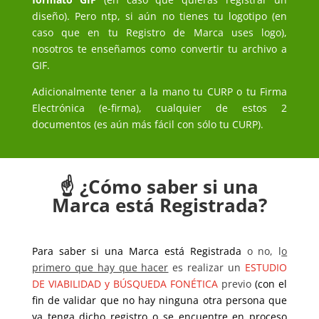
diseño). Pero ntp, si aún no tienes tu logotipo (en
caso que en tu Registro de Marca uses logo),
nosotros te enseñamos como convertir tu archivo a
GIF.
Adicionalmente tener a la mano tu CURP o tu Firma
Electrónica (e-firma), cualquier de estos 2
documentos (es aún más fácil con sólo tu CURP).
☝️ ¿Cómo saber si una
Marca está Registrada?
Para saber si una Marca está Registrada
o no, l
o
primero que hay que hacer
es realizar un
ESTUDIO
DE VIABILIDAD y
BÚSQUEDA FONÉTICA
previo
(con el
fin de validar que no hay ninguna otra persona que
ya tenga dicho registro o se encuentre en proceso