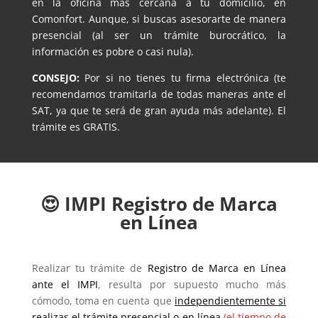
en la oficina más cercana a tu domicilio, en
Comonfort. Aunque, si buscas asesorarte de manera
presencial (al ser un trámite burocrático, la
información es pobre o casi nula).
CONSEJO:
Por si no tienes tu firma electrónica (te
recomendamos tramitarla de todas maneras ante el
SAT, ya que te será de gran ayuda más adelante). El
trámite es GRATIS.
😍 IMPI Registro de Marca
en Línea
Realizar tu trámite de
Registro de Marca en Línea
ante el IMPI
, resulta por supuesto mucho más
cómodo, toma en cuenta que
independientemente si
realizas el trámite presencial o en línea
(el tiempo de