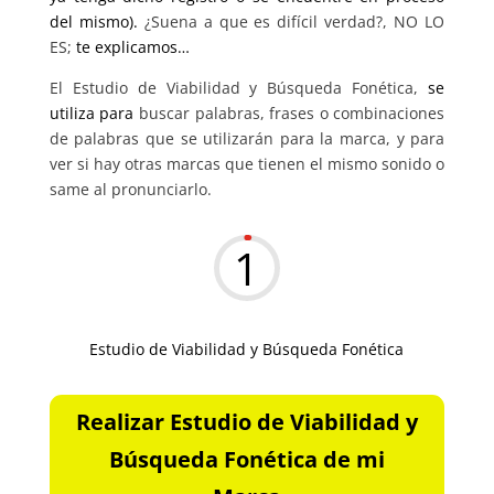
del mismo).
¿Suena a que es difícil verdad?, NO LO
ES;
te explicamos…
El Estudio de Viabilidad y Búsqueda Fonética,
se
utiliza para
buscar palabras, frases o combinaciones
de palabras que se utilizarán para la marca, y para
ver si hay otras marcas que tienen el mismo sonido o
same al pronunciarlo.
1
Estudio de Viabilidad y Búsqueda Fonética
Realizar Estudio de Viabilidad y
Búsqueda Fonética de mi