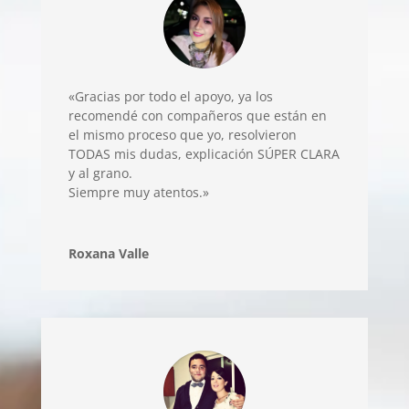
«Gracias por todo el apoyo, ya los
recomendé con compañeros que están en
el mismo proceso que yo, resolvieron
TODAS mis dudas, explicación SÚPER CLARA
y al grano.
Siempre muy atentos.»
Roxana Valle