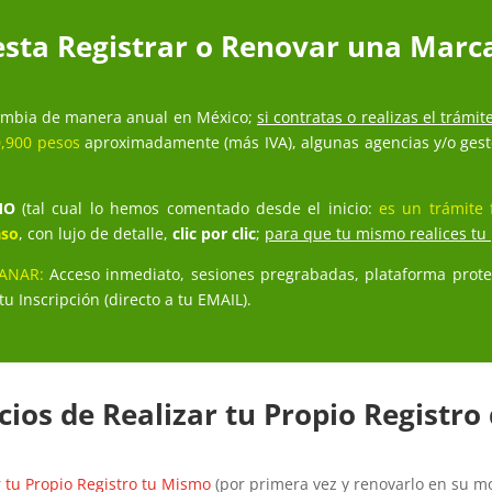
sta Registrar o Renovar una Marc
ambia de manera anual en México;
si contratas o realizas el trámi
0,900 pesos
aproximadamente (más IVA), algunas agencias y/o gestore
MO
(tal cual lo hemos comentado desde el inicio:
es un trámite f
aso
, con lujo de detalle,
clic por clic
;
para que tu mismo realices tu 
GANAR:
Acceso inmediato, sesiones pregrabadas, plataforma proteg
Inscripción (directo a tu EMAIL).
cios de Realizar tu Propio Registr
 tu Propio Registro tu Mismo
(por primera vez y renovarlo en su mo