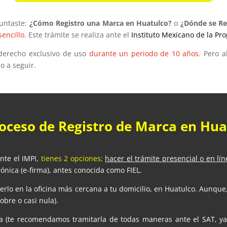
guntaste:
¿Cómo Registro una Marca en Huatulco?
o
¿Dónde se Re
sencillo.
Este trámite se realiza ante el
Instituto Mexicano de la Pro
l derecho exclusivo de uso
durante un periodo de 10 años.
Pero ah
o a seguir.
roceso de Registro de Marca en Hua
nte el IMPI,
tienes 2 opciones;
hacer el trámite presencial o en lín
rónica (e-firma), antes conocida como FIEL.
rlo en la oficina más cercana a tu domicilio, en Huatulco. Aunque,
obre o casi nula).
ica (te recomendamos tramitarla de todas maneras ante el SAT, y