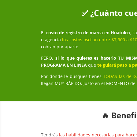
✅ ¿Cuánto cue
El
costo de registro de marca en Huatulco
, c
o agencia
los costos oscilan entre $7,900 a $1
cobran por aparte.
PERO,
si lo que quieres es hacerlo TÚ MIS
PROGRAMA EN LÍNEA
que
te guiará paso a p
Por donde le busques tienes
TODAS las de 
llegan MUY RÁPIDO, Justo en el MOMENTO de tu 
🔥 Benefi
Tendrás
las habilidades necesarias para hacer