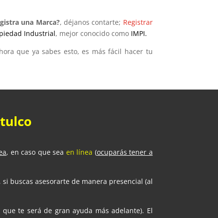
gistra una Marca?
, déjanos contarte;
Registrar
piedad Industrial
, mejor conocido como
IMPI.
ora que ya sabes esto, es más fácil hacer tu
tulco
ea
, en caso que sea
en línea
(
ocuparás tener a
 si buscas asesorarte de manera presencial (al
a que te será de gran ayuda más adelante). El