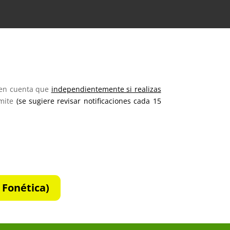
a
 en cuenta que
independientemente si realizas
ámite
(se sugiere revisar notificaciones cada 15
 Fonética)