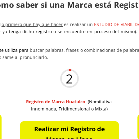
ómo saber si una Marca está Regis
l
o primero que hay que hacer
es realizar un
ESTUDIO DE VIABILID
 ya tenga dicho registro o se encuentre en proceso del mismo).
se utiliza para
buscar palabras, frases o combinaciones de palabras
o same al pronunciarlo.
2
Registro de Marca Huatulco
: (Nomitativa,
Innominada, Tridimensional o Mixta)
Realizar mi Registro de