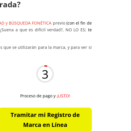
trada?
AD y
BÚSQUEDA FONÉTICA
previo
(con el fin de
¿Suena a que es difícil verdad?, NO LO ES;
te
 que se utilizarán para la marca, y para ver si
3
Proceso de pago y
¡LISTO!
Tramitar mi Registro de
Marca en Línea