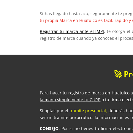
Si has llegado hasta acá, seguramente te pre
tu propia Marca en Huatulco es fácil, rápido y 
Registrar tu marca ante el IMPI
, te otorga e
registro de marca cuando ya conoces el proces
🚀 P
Para hacer tu registro de marca en Huatulco a
la mano simplemente tu CURP
o tu firma elect
Si optas por el
trámite presencial,
deberás hace
ser un trámite burocrático, la información es p
CONSEJO:
Por si no tienes tu firma electrón