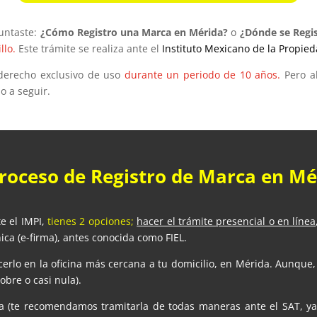
guntaste:
¿Cómo Registro una Marca en Mérida?
o
¿Dónde se Regi
llo.
Este trámite se realiza ante el
Instituto Mexicano de la Propied
l derecho exclusivo de uso
durante un periodo de 10 años.
Pero ah
o a seguir.
Proceso de Registro de Marca en Mé
e el IMPI,
tienes 2 opciones;
hacer el trámite presencial o en línea
ica (e-firma), antes conocida como FIEL.
rlo en la oficina más cercana a tu domicilio, en Mérida. Aunque,
obre o casi nula).
ica (te recomendamos tramitarla de todas maneras ante el SAT, y