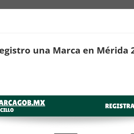
egistro una Marca en Mérida 2