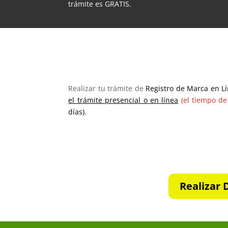
trámite es GRATIS.
Realizar tu trámite de
Registro de Marca en Lí
el trámite presencial o en línea
(el tiempo d
días).
Realizar 