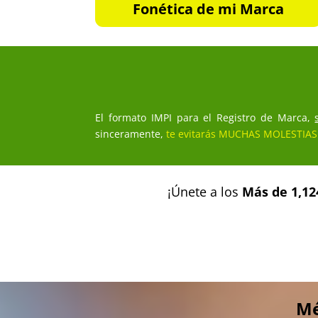
Fonética de mi Marca
El formato IMPI para el Registro de Marca,
sinceramente,
te evitarás MUCHAS MOLESTIAS
¡Únete a los
Más de 1,12
Mé