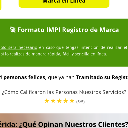
Marca en Línea
🚀 Formato IMPI Registro de Marca
solo será necesario
en caso que tengas intención de realizar el
si lo realizas de manera rápida, fácil y sencilla en línea.
4 personas felices
, que ya han
Tramitado su Regis
¿Cómo Calificaron las Personas Nuestros Servicios?
(5/5)
rida: ¿Qué Opinan Nuestros Clientes?