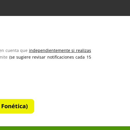
a
 en cuenta que
independientemente si realizas
ámite
(se sugiere revisar notificaciones cada 15
 Fonética)