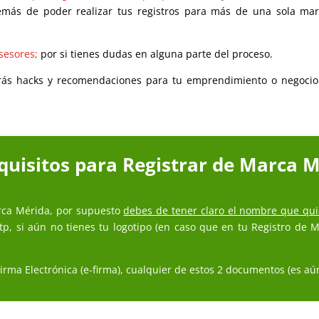
más de poder realizar tus registros para más de una sola ma
sesores;
por si tienes dudas en alguna parte del proceso.
rás hacks y recomendaciones para tu emprendimiento o negocio
quisitos para Registrar de Marca 
rca Mérida, por supuesto
debes de tener claro el nombre que qui
ntp, si aún no tienes tu logotipo (en caso que en tu Registro de
rma Electrónica (e-firma), cualquier de estos 2 documentos (es aún