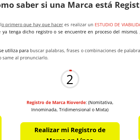
ómo saber si una Marca está Regis
l
o primero que hay que hacer
es realizar un
ESTUDIO DE VIABILID
 ya tenga dicho registro o se encuentre en proceso del mismo).
se utiliza para
buscar palabras, frases o combinaciones de palabras
o same al pronunciarlo.
2
Registro de Marca Rioverde
: (Nomitativa,
Innominada, Tridimensional o Mixta)
Realizar mi Registro de