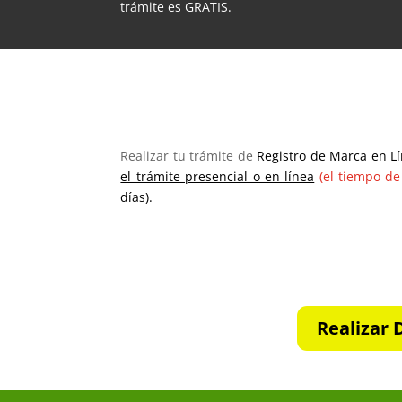
trámite es GRATIS.
Realizar tu trámite de
Registro de Marca en Lí
el trámite presencial o en línea
(el tiempo d
días).
Realizar 