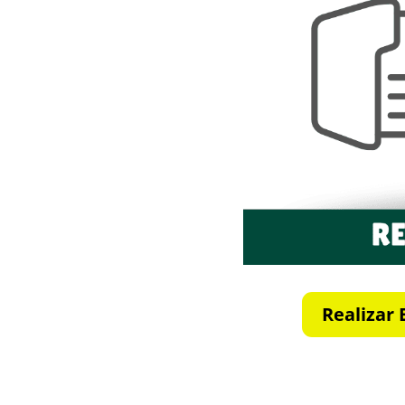
Realizar 