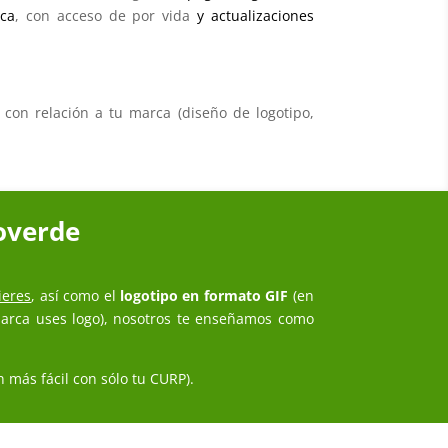
rca
, con acceso de por vida
y actualizaciones
con relación a tu marca (diseño de logotipo,
ioverde
ieres
, así como el
logotipo en formato GIF
(en
 Marca uses logo), nosotros te enseñamos como
 más fácil con sólo tu CURP).