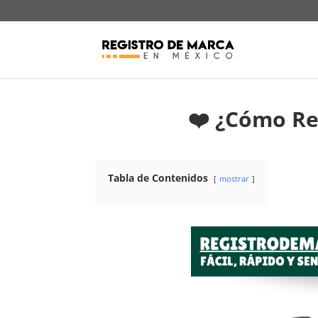
❤️ ¿Cómo Re
Tabla de Contenidos
mostrar