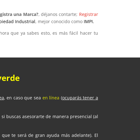
gistra una Marca?
, déjanos contarte;
Registrar
piedad Industrial
, mejor conocido como
IMPI.
ora que ya sabes esto, es más fácil hacer tu
verde
ea
, en caso que sea
en línea
(
ocuparás tener a
 si buscas asesorarte de manera presencial (al
a que te será de gran ayuda más adelante). El