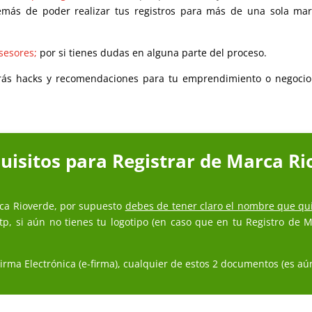
más de poder realizar tus registros para más de una sola ma
sesores;
por si tienes dudas en alguna parte del proceso.
rás hacks y recomendaciones para tu emprendimiento o negocio
uisitos para Registrar de Marca R
ca Rioverde, por supuesto
debes de tener claro el nombre que qu
ntp, si aún no tienes tu logotipo (en caso que en tu Registro de
rma Electrónica (e-firma), cualquier de estos 2 documentos (es aún