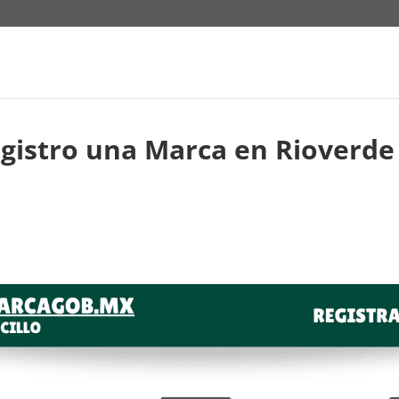
gistro una Marca en Rioverde 