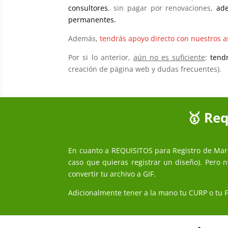
consultores
, sin pagar por renovaciones,
ade
permanentes.
Además,
tendrás apoyo directo con nuestros a
Por si lo anterior,
aún no es suficiente
:
tend
creación de página web y dudas frecuentes).
🥇 Req
En cuanto a REQUISITOS para Registro de Mar
caso que quieras registrar un diseño). Pero 
convertir tu archivo a
GIF.
Adicionalmente tener a la mano tu CURP o tu Fi