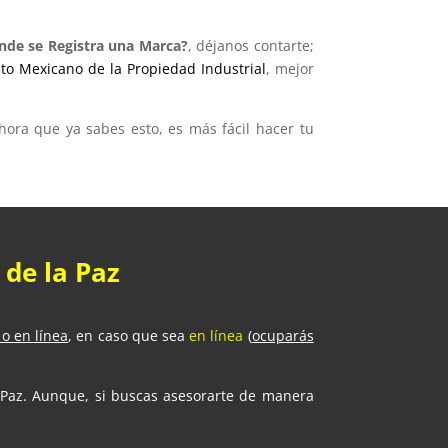
nde se Registra una Marca?
, déjanos contarte;
uto Mexicano de la Propiedad Industrial
, mejor
ora que ya sabes esto, es más fácil hacer tu
 de la Paz
 o en línea
, en caso que sea
en línea
(
ocuparás
a Paz. Aunque, si buscas asesorarte de manera