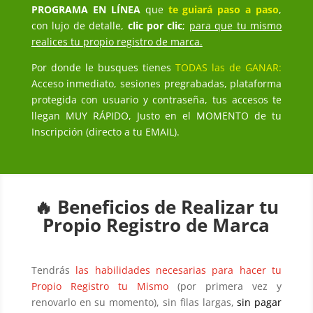
PROGRAMA EN LÍNEA
que
te guiará paso a paso
,
con lujo de detalle,
clic por clic
;
para que tu mismo
realices tu propio registro de marca.
Por donde le busques tienes
TODAS las de GANAR:
Acceso inmediato, sesiones pregrabadas, plataforma
protegida con usuario y contraseña, tus accesos te
llegan MUY RÁPIDO, Justo en el MOMENTO de tu
Inscripción (directo a tu EMAIL).
🔥 Beneficios de Realizar tu
Propio Registro de Marca
Tendrás
las habilidades necesarias para hacer tu
Propio Registro tu Mismo
(por primera vez y
renovarlo en su momento), sin filas largas,
sin pagar