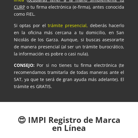
CURP
o tu firma electrónica (e-firma), antes conocida
como FIEL.
Si optas por el
trámite presencial,
deberás hacerlo
en la oficina más cercana a tu domicilio, en San
Nicolás de los Garza. Aunque, si buscas asesorarte
de manera presencial (al ser un trámite burocrático,
la información es pobre o casi nula).
CONSEJO:
Por si no tienes tu firma electrónica (te
recomendamos tramitarla de todas maneras ante el
SAT, ya que te será de gran ayuda más adelante). El
trámite es GRATIS.
😍 IMPI Registro de Marca
en Línea