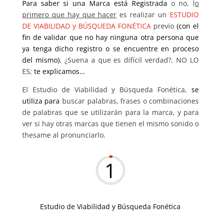
Para saber si una Marca está Registrada
o no, l
o
primero que hay que hacer
es realizar un
ESTUDIO
DE VIABILIDAD y
BÚSQUEDA FONÉTICA
previo
(con el
fin de validar que no hay ninguna otra persona que
ya tenga dicho registro o se encuentre en proceso
del mismo).
¿Suena a que es difícil verdad?, NO LO
ES;
te explicamos…
El Estudio de Viabilidad y Búsqueda Fonética,
se
utiliza para
buscar palabras, frases o combinaciones
de palabras que se utilizarán para la marca, y para
ver si hay otras marcas que tienen el mismo sonido o
thesame al pronunciarlo.
1
Estudio de Viabilidad y Búsqueda Fonética