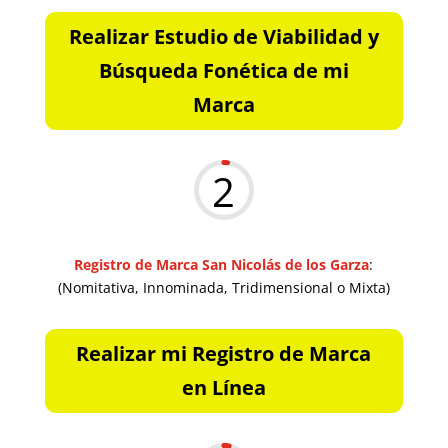
Realizar Estudio de Viabilidad y
Búsqueda Fonética de mi
Marca
2
Registro de Marca San Nicolás de los Garza
:
(Nomitativa, Innominada, Tridimensional o Mixta)
Realizar mi Registro de Marca
en Línea