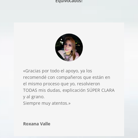
Equivocados!
«Gracias por todo el apoyo, ya los
recomendé con compañeros que están en
el mismo proceso que yo, resolvieron
TODAS mis dudas, explicación SÚPER CLARA
y al grano.
Siempre muy atentos.»
Roxana Valle