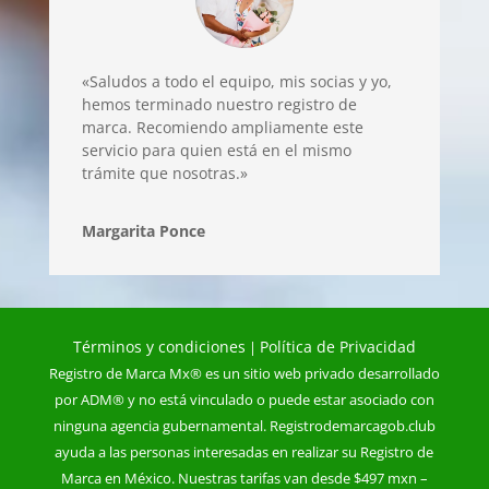
«Saludos a todo el equipo, mis socias y yo,
hemos terminado nuestro registro de
marca. Recomiendo ampliamente este
servicio para quien está en el mismo
trámite que nosotras.»
Margarita Ponce
Términos y condiciones
Política de Privacidad
|
Registro de Marca Mx
® es un sitio web privado desarrollado
por ADM® y no está vinculado o puede estar asociado con
ninguna agencia gubernamental. Registrodemarcagob.club
ayuda a las personas interesadas en realizar su
Registro de
Marca en México
. Nuestras tarifas van desde $497 mxn –