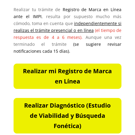
Realizar tu trámite de
Registro de Marca en Línea
ante el IMPI
, resulta por supuesto mucho más
cómodo, toma en cuenta que
independientemente si
realizas el trámite presencial o en línea
(el tiempo de
respuesta es de 4 a 6 meses).
Aunque una vez
terminado el trámite
(se sugiere revisar
notificaciones cada 15 días).
Realizar mi Registro de Marca
en Línea
Realizar Diagnóstico (Estudio
de Viabilidad y Búsqueda
Fonética)