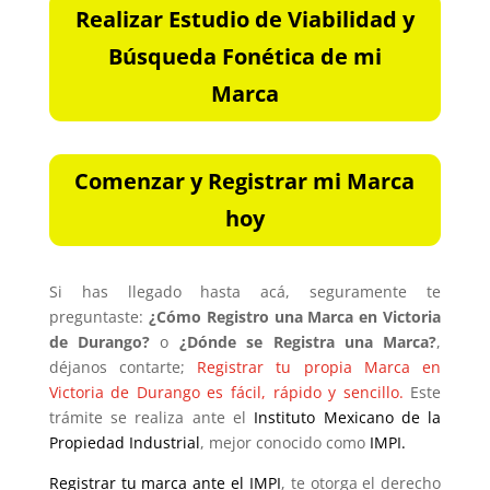
Realizar Estudio de Viabilidad y
Búsqueda Fonética de mi
Marca
Comenzar y Registrar mi Marca
hoy
Si has llegado hasta acá, seguramente te
preguntaste:
¿Cómo Registro una Marca en Victoria
de Durango?
o
¿Dónde se Registra una Marca?
,
déjanos contarte;
Registrar tu propia Marca en
Victoria de Durango es fácil, rápido y sencillo.
Este
trámite se realiza ante el
Instituto Mexicano de la
Propiedad Industrial
, mejor conocido como
IMPI.
Registrar tu marca ante el IMPI
, te otorga el derecho