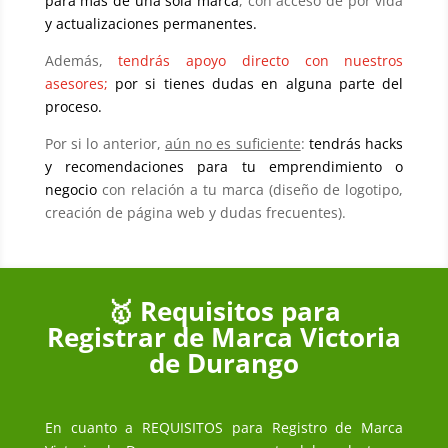
para más de una sola marca
, con acceso de por vida
y actualizaciones permanentes.
Además,
tendrás apoyo directo con nuestros
asesores;
por si tienes dudas en alguna parte del
proceso.
Por si lo anterior,
aún no es suficiente
:
tendrás hacks
y recomendaciones para tu emprendimiento o
negocio
con relación a tu marca (diseño de logotipo,
creación de página web y dudas frecuentes).
🥇 Requisitos para
Registrar de Marca Victoria
de Durango
En cuanto a REQUISITOS para Registro de Marca