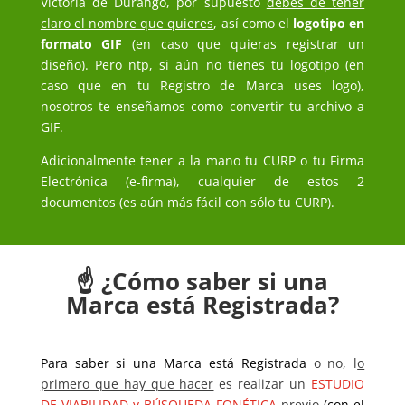
Victoria de Durango, por supuesto
debes de tener
claro el nombre que quieres
, así como el
logotipo en
formato GIF
(en caso que quieras registrar un
diseño). Pero ntp, si aún no tienes tu logotipo (en
caso que en tu Registro de Marca uses logo),
nosotros te enseñamos como convertir tu archivo a
GIF.
Adicionalmente tener a la mano tu CURP o tu Firma
Electrónica (e-firma), cualquier de estos 2
documentos (es aún más fácil con sólo tu CURP).
☝️ ¿Cómo saber si una
Marca está Registrada?
Para saber si una Marca está Registrada
o no, l
o
primero que hay que hacer
es realizar un
ESTUDIO
DE VIABILIDAD y
BÚSQUEDA FONÉTICA
previo
(con el