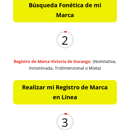
Búsqueda Fonética de mi
Marca
2
Registro de Marca Victoria de Durango
: (Nomitativa,
Innominada, Tridimensional o Mixta)
Realizar mi Registro de Marca
en Línea
3